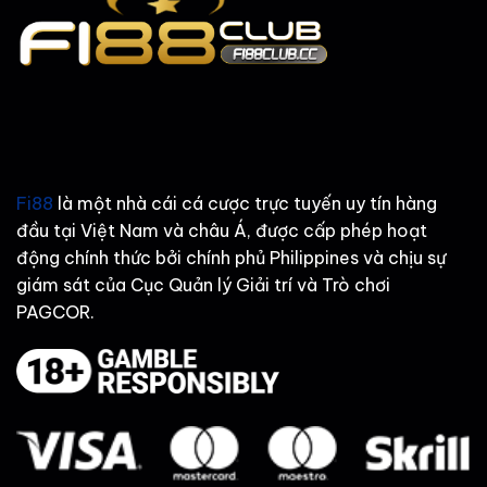
Fi88
là một nhà cái cá cược trực tuyến uy tín hàng
đầu tại Việt Nam và châu Á, được cấp phép hoạt
động chính thức bởi chính phủ Philippines và chịu sự
giám sát của Cục Quản lý Giải trí và Trò chơi
PAGCOR.