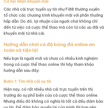
Cơ hội nhận khuyến mãi
Các nhà cái trực tuyến uy tín như Fi88 thường xuyên
tổ chức các chương trình khuyến mãi với phần thưởng
hấp dẫn. Do đó, lợi nhuận của người chơi không chỉ
đến từ việc cá cược thể thao mà còn từ các ưu đãi và
khuyến mãi từ nhà cái.
Hướng dẫn chơi cá độ bóng đá online an
toàn và tiện lợi
Nếu bạn là người mới và chưa có nhiều kinh nghiệm
trong cá cược thể thao online thì hãy tham khảo
hướng dẫn sau đây:
Bước 1: Tìm nhà cái uy tín
Hiện nay, có rất nhiều nhà cái trực tuyến trên thị
trường do sự phổ biến của cá cược thể thao online.
Nhưng điều đó không có nghĩa là tất cả đều đảm bảo
uy tín. Để đảm bảo quyền lợi của mình thì bạn nên